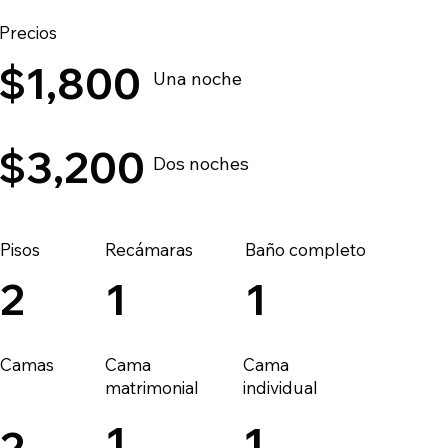
Precios
$1,800
Una noche
$3,200
Dos noches
Pisos
Recámaras
Baño completo
1
2
1
Cama
Cama
Camas
matrimonial
individual
1
1
2